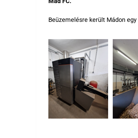
Mád FC.
Beüzemelésre került Mádon e