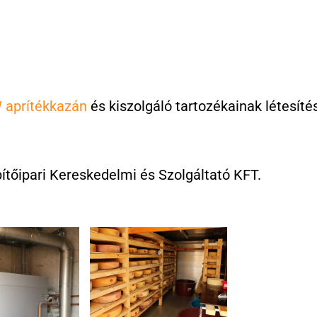
 aprítékkazán
és kiszolgáló tartozékainak létesíté
ítőipari Kereskedelmi és Szolgáltató KFT.