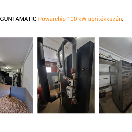
gy GUNTAMATIC
Powerchip 100 kW aprítékkazán
.