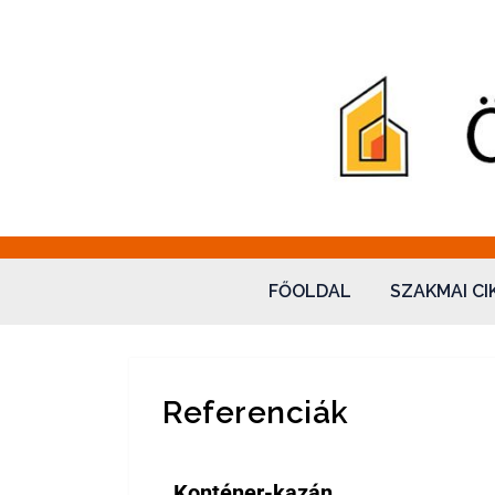
Fatüzelés – Ökovale
"Sol omnibus licet"
FŐOLDAL
SZAKMAI CI
Referenciák
Konténer-kazán