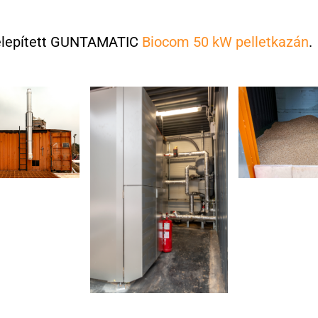
elepített GUNTAMATIC
Biocom 50 kW pelletkazán
.