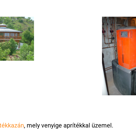
ítékkazán
, mely venyige aprítékkal üzemel.