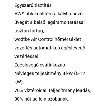
Egyszerű tisztítás,
AWS ablaköblítés (a kályha néző
üvegét a belső légáramoltatással
tisztán tartja),
wodtke Air Control hőmérséklet
vezérlés automatikus égéslevegő
vezérléssel.
Égéslevegő csatlakozás
Névleges teljesítmény 8 kW (5-12
kW),
70% víztéroldali teljesítmény leadás,
30% hőt ad le a szobának.