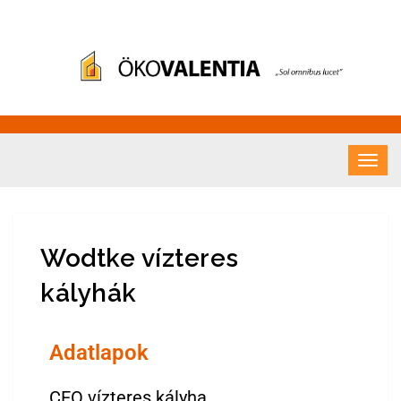
Fatüzelés – Ökovalentia
"Sol omnibus licet"
Kft.
Wodtke vízteres
kályhák
Adatlapok
CEO vízteres kályha