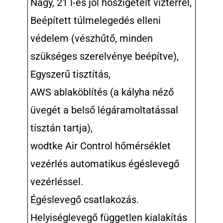
Nagy, 21 l-es jól hőszigetelt víztérrel,
Beépített túlmelegedés elleni
védelem (vészhűtő, minden
szükséges szerelvénye beépítve),
Egyszerű tisztítás,
AWS ablaköblítés (a kályha néző
üvegét a belső légáramoltatással
tisztán tartja),
wodtke Air Control hőmérséklet
vezérlés automatikus égéslevegő
vezérléssel.
Égéslevegő csatlakozás.
Helyiséglevegő független kialakítás