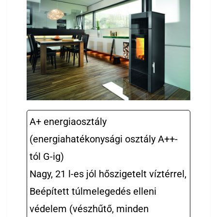
A+ energiaosztály
(energiahatékonysági osztály A++-
tól G-ig)
Nagy, 21 l-es jól hőszigetelt víztérrel,
Beépített túlmelegedés elleni
védelem (vészhűtő, minden