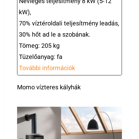
Névleges teljesítmény 8 kW (5-12
kW),
70% víztéroldali teljesítmény leadás,
30% hőt ad le a szobának.
Tömeg: 205 kg
Tüzelőanyag: fa
További információk
Momo vízteres kályhák