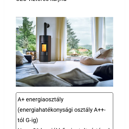
A+ energiaosztály
(energiahatékonysági osztály A++-
tól G-ig)