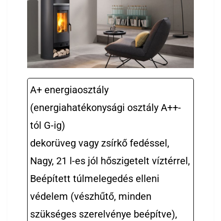
A+ energiaosztály
(energiahatékonysági osztály A++-
tól G-ig)
dekorüveg vagy zsírkő fedéssel,
Nagy, 21 l-es jól hőszigetelt víztérrel,
Beépített túlmelegedés elleni
védelem (vészhűtő, minden
szükséges szerelvénye beépítve),