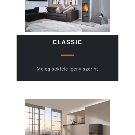
CLASSIC
Meleg sokféle igény szerint