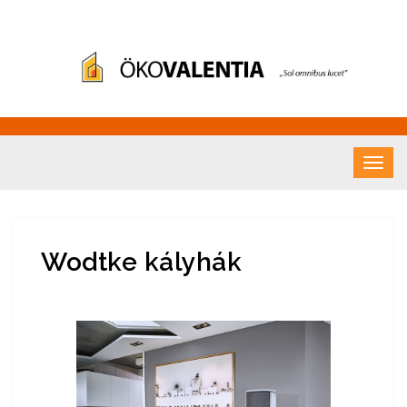
Fatüzelés – Ökovalentia
"Sol omnibus licet"
Kft.
Wodtke kályhák