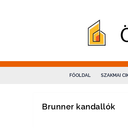
Fatüzelés – Ökovale
"Sol omnibus licet"
FŐOLDAL
SZAKMAI CI
Brunner kandallók