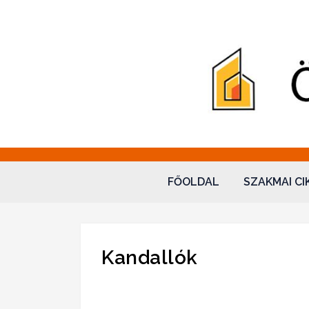
Fatüzelés – Ökovale
"Sol omnibus licet"
FŐOLDAL
SZAKMAI CI
Kandallók