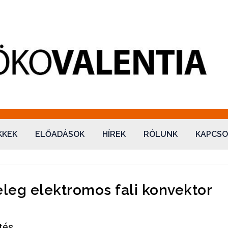
ntia Kft.
KKEK
ELŐADÁSOK
HÍREK
RÓLUNK
KAPCSO
eg elektromos fali konvektor
tés.