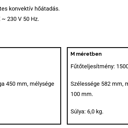
es konvektív hőátadás.
E ~ 230 V 50 Hz.
M méretben
Fűtőteljesítmény: 1500
ga 450 mm, mélysége
Szélessége 582 mm, 
100 mm.
Súlya: 6,0 kg.