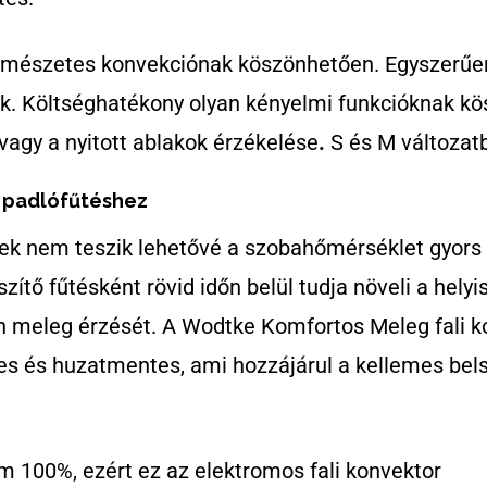
mészetes konvekciónak köszönhetően. Egyszerűen 
juk. Költséghatékony olyan kényelmi funkcióknak kö
 vagy a nyitott ablakok érzékelése
.
S és M változat
a padlófűtéshez
etek nem teszik lehetővé a szobahőmérséklet gyors
észítő fűtésként rövid időn belül tudja növeli a hel
en meleg érzését. A Wodtke Komfortos Meleg fali ko
tes és huzatmentes, ami hozzájárul a kellemes bel
 100%, ezért ez az elektromos fali konvektor