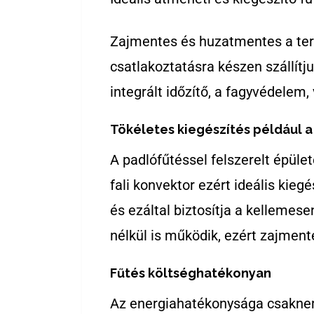
Zajmentes és huzatmentes a ter
csatlakoztatásra készen szállít
integrált időzítő, a fagyvédelem,
Tökéletes kiegészítés például 
A padlófűtéssel felszerelt épül
fali konvektor ezért ideális kieg
és ezáltal biztosítja a kellemes
nélkül is működik, ezért zajmen
Fűtés költséghatékonyan
Az energiahatékonysága csaknem