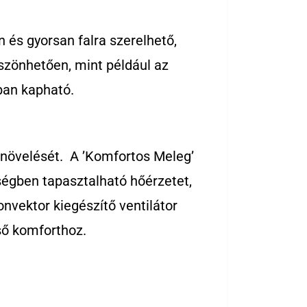
és gyorsan falra szerelhető,
szönhetően, mint például az
ban kapható.
 növelését. A ’Komfortos Meleg’
yiségben tapasztalható hőérzetet,
nvektor kiegészítő ventilátor
ső komforthoz.